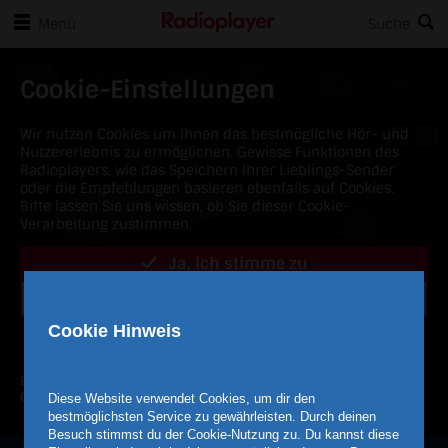
en Player-Steuerungen springen
Zum Hauptinhalt springen
Menü
Suche
88 6 New Rock
Cookie-Einstellungen
Wir nutzen Cookies um Ihnen das bestmögliche Hör- und
Nutzererlebnis zu ermöglichen. Gewisse Funktionen des
Radioplayers, wie das Speichern Ihrer Lieblings-Sender
oder die Empfehlungen basieren ebenfalls auf Cookies.
Bitte lassen Sie uns wissen, ob Sie dieser Cookie-
Verarbeitung zustimmen.
Ja, ich stimme zu
Alles ablehnen
Cookie Hinweis
Cookie-Einstellungen anzeigen
Bitte lesen Sie unsere Informationen zum
Datenschutz
und der
Cookie-Verarbeitung
um mehr zu erfahren
Diese Website verwendet Cookies, um dir den
bestmöglichsten Service zu gewährleisten. Durch deinen
Besuch stimmst du der Cookie-Nutzung zu. Du kannst diese